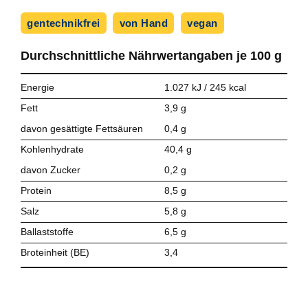
gentechnikfrei
von Hand
vegan
Durchschnittliche Nährwert­angaben je
100 g
Energie
1.027 kJ / 245 kcal
Fett
3,9 g
davon gesättigte Fettsäuren
0,4 g
Kohlenhydrate
40,4 g
davon Zucker
0,2 g
Protein
8,5 g
Salz
5,8 g
Ballaststoffe
6,5 g
Broteinheit (BE)
3,4