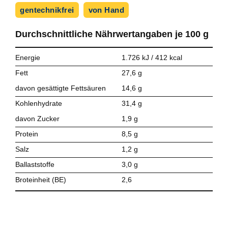
gentechnikfrei
von Hand
Durchschnittliche Nährwert­angaben je
100 g
Energie
1.726 kJ / 412 kcal
Fett
27,6 g
davon gesättigte Fettsäuren
14,6 g
Kohlenhydrate
31,4 g
davon Zucker
1,9 g
Protein
8,5 g
Salz
1,2 g
Ballaststoffe
3,0 g
Broteinheit (BE)
2,6