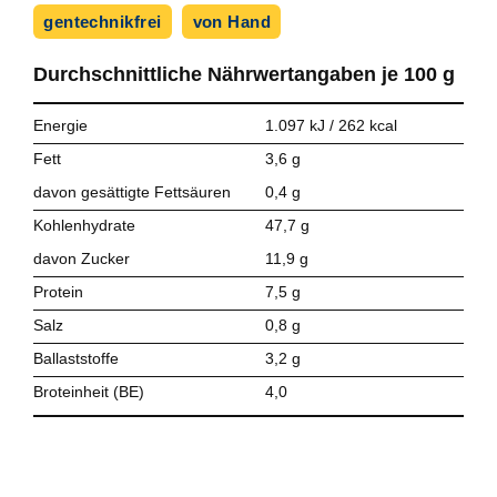
gentechnikfrei
von Hand
Durchschnittliche Nährwert­angaben je
100 g
Energie
1.097 kJ / 262 kcal
Fett
3,6 g
davon gesättigte Fettsäuren
0,4 g
Kohlenhydrate
47,7 g
davon Zucker
11,9 g
Protein
7,5 g
Salz
0,8 g
Ballaststoffe
3,2 g
Broteinheit (BE)
4,0