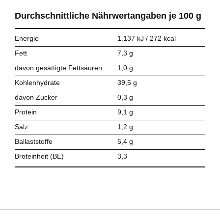
Durchschnittliche Nährwert­angaben je
100 g
Energie
1.137 kJ / 272 kcal
Fett
7,3 g
davon gesättigte Fettsäuren
1,0 g
Kohlenhydrate
39,5 g
davon Zucker
0,3 g
Protein
9,1 g
Salz
1,2 g
Ballaststoffe
5,4 g
Broteinheit (BE)
3,3