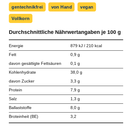
gentechnikfrei
von Hand
vegan
Vollkorn
Durchschnittliche Nährwert­angaben je
100 g
Energie
879 kJ / 210 kcal
Fett
0,9 g
davon gesättigte Fettsäuren
0,1 g
Kohlenhydrate
38,0 g
davon Zucker
3,3 g
Protein
7,9 g
Salz
1,3 g
Ballaststoffe
8,0 g
Broteinheit (BE)
3,2