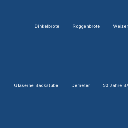
Dinkelbrote
Roggenbrote
Weize
Gläserne Backstube
Demeter
90 Jahre 