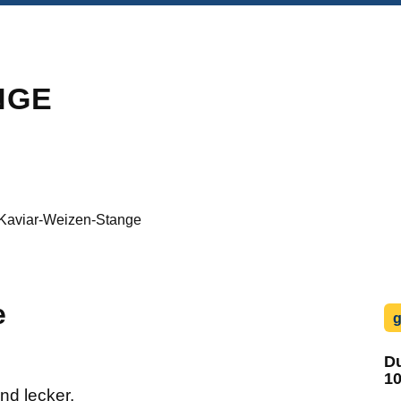
NGE
Kaviar-Weizen-Stange
e
g
Du
10
nd lecker.