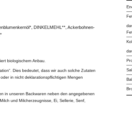
En
Fet
da
enblumenkernöl*, DINKELMEHL**, Ackerbohnen-
Fe
*
Ko
da
Pr
iert biologischem Anbau.
Sa
tion“. Dies bedeutet, dass wir auch solche Zutaten
 oder in nicht deklarationspflichtigen Mengen
Bal
Bro
önnen in unseren Backwaren neben den angegebenen
Milch und Milcherzeugnisse, Ei, Sellerie, Senf,