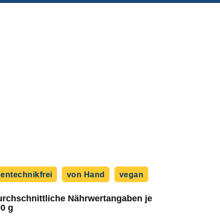
entechnikfrei
von Hand
vegan
rchschnittliche Nährwert­angaben je
0 g