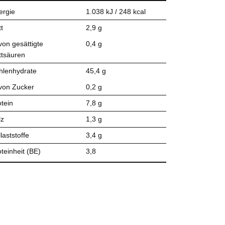
ergie
1.038 kJ / 248 kcal
t
2,9 g
von gesättigte
0,4 g
ttsäuren
hlenhydrate
45,4 g
von Zucker
0,2 g
otein
7,8 g
lz
1,3 g
laststoffe
3,4 g
teinheit (BE)
3,8