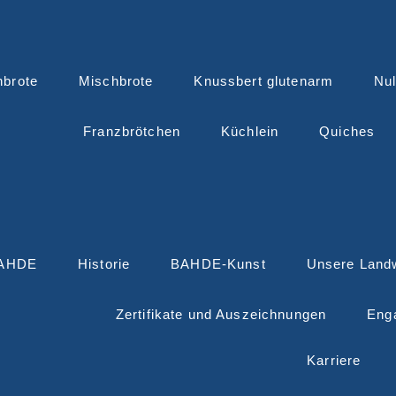
nbrote
Mischbrote
Knussbert glutenarm
Nul
Franzbrötchen
Küchlein
Quiches
BAHDE
Historie
BAHDE-Kunst
Unsere Landw
Zertifikate und Auszeichnungen
Eng
Karriere