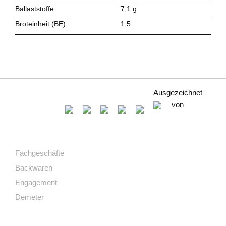
Ballaststoffe
7,1 g
Broteinheit (BE)
1,5
Ausgezeichnet
von
Fachgeschäfte
Backwaren
Engagement
Demeter