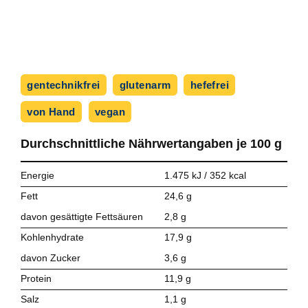
gentechnikfrei
glutenarm
hefefrei
von Hand
vegan
Durchschnittliche Nährwert­angaben je
100 g
Energie
1.475 kJ / 352 kcal
Fett
24,6 g
davon gesättigte Fettsäuren
2,8 g
Kohlenhydrate
17,9 g
davon Zucker
3,6 g
Protein
11,9 g
Salz
1,1 g