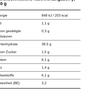
0 g
ergie
848 kJ / 203 kcal
t
1,1 g
von gesättigte
0,3 g
ttsäuren
hlenhydrate
38,5 g
von Zucker
1,5 g
otein
6,1 g
lz
1,4 g
laststoffe
6,1 g
teinheit (BE)
3,2