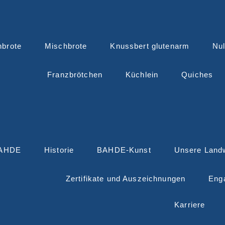
nbrote
Mischbrote
Knussbert glutenarm
Nul
Franzbrötchen
Küchlein
Quiches
BAHDE
Historie
BAHDE-Kunst
Unsere Landw
Zertifikate und Auszeichnungen
Eng
Karriere