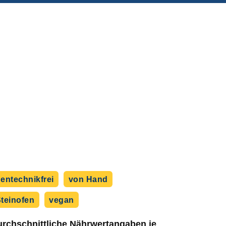
entechnikfrei
von Hand
teinofen
vegan
rchschnittliche Nährwert­angaben je