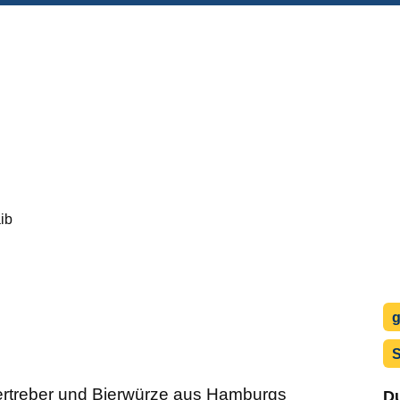
ib
g
S
ertreber und Bierwürze aus Hamburgs
Du