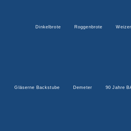
Dinkelbrote
Roggenbrote
Weize
Gläserne Backstube
Demeter
90 Jahre 