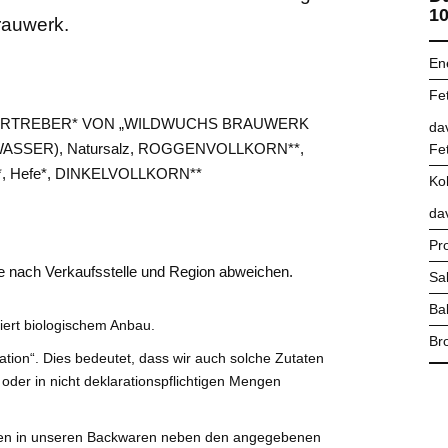
10
rauwerk.
En
Fet
BIERTREBER* VON „WILDWUCHS BRAUWERK
da
SSER), Natursalz, ROGGENVOLLKORN**,
Fe
**, Hefe*, DINKELVOLLKORN**
Ko
da
Pr
 je nach Verkaufsstelle und Region abweichen.
Sa
Bal
iert biologischem Anbau.
Bro
tion“. Dies bedeutet, dass wir auch solche Zutaten
 oder in nicht deklarationspflichtigen Mengen
önnen in unseren Backwaren neben den angegebenen