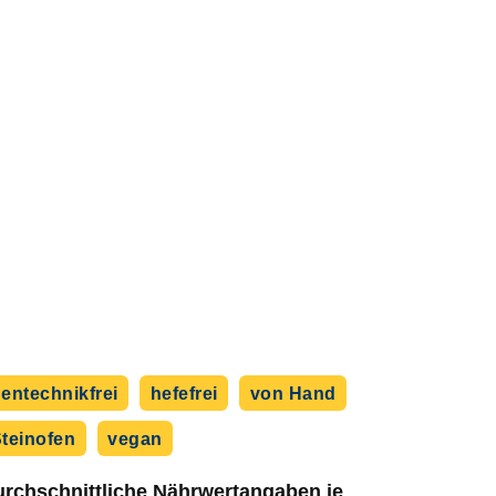
entechnikfrei
hefefrei
von Hand
teinofen
vegan
rchschnittliche Nährwert­angaben je