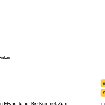
inken
g
S
en Etwas: feiner Bio-Kümmel. Zum
Du