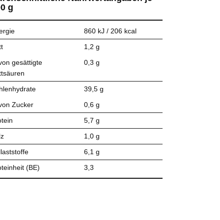
0 g
ergie
860 kJ / 206 kcal
t
1,2 g
von gesättigte
0,3 g
ttsäuren
hlenhydrate
39,5 g
von Zucker
0,6 g
otein
5,7 g
lz
1,0 g
laststoffe
6,1 g
teinheit (BE)
3,3