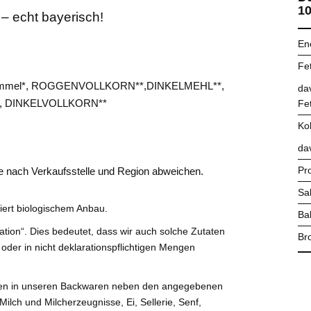
10
– echt bayerisch!
En
Fet
̈mmel*, ROGGENVOLLKORN**,DINKELMEHL**,
da
n**, DINKELVOLLKORN**
Fe
Ko
da
Pr
 je nach Verkaufsstelle und Region abweichen.
Sa
iert biologischem Anbau.
Bal
tion“. Dies bedeutet, dass wir auch solche Zutaten
Bro
 oder in nicht deklarationspflichtigen Mengen
önnen in unseren Backwaren neben den angegebenen
Milch und Milcherzeugnisse, Ei, Sellerie, Senf,