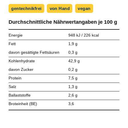
gentechnikfrei
von Hand
vegan
Durchschnittliche Nährwert­angaben je
100 g
Energie
948 kJ / 226 kcal
Fett
1,9 g
davon gesättigte Fettsäuren
0,3 g
Kohlenhydrate
42,9 g
davon Zucker
0,2 g
Protein
7,5 g
Salz
1,3 g
Ballaststoffe
2,6 g
Broteinheit (BE)
3,6