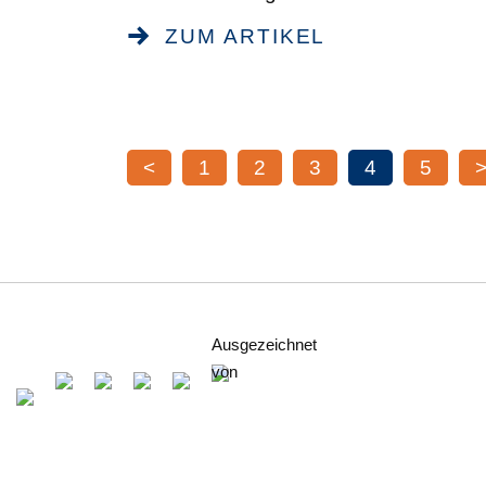
ZUM ARTIKEL
<
1
2
3
4
5
Ausgezeichnet
von