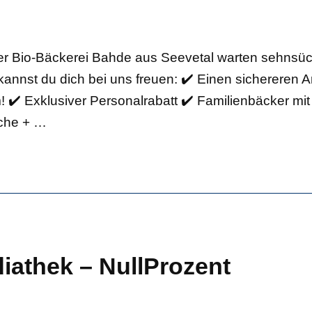
er Bio-Bäckerei Bahde aus Seevetal warten sehnsüch
kannst du dich bei uns freuen: ✔️ Einen sichereren A
✔️ Exklusiver Personalrabatt ✔️ Familienbäcker mit 
iche +
…
iathek – NullProzent