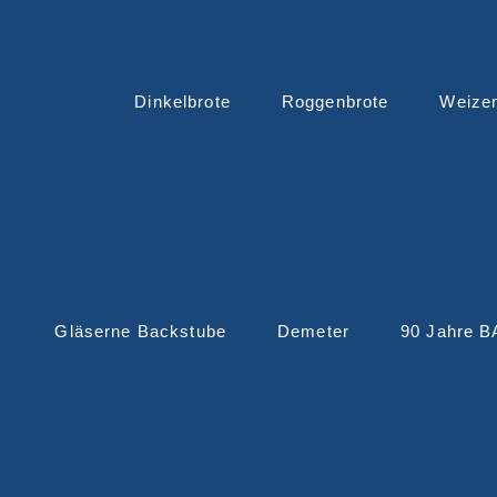
Dinkelbrote
Roggenbrote
Weize
Gläserne Backstube
Demeter
90 Jahre 