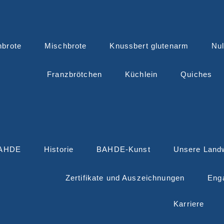
nbrote
Mischbrote
Knussbert glutenarm
Nul
Franzbrötchen
Küchlein
Quiches
BAHDE
Historie
BAHDE-Kunst
Unsere Landw
Zertifikate und Auszeichnungen
Eng
Karriere